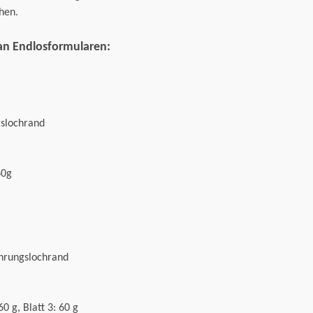
hen.
an Endlosformularen:
gslochrand
60g
ührungslochrand
60 g, Blatt 3: 60 g