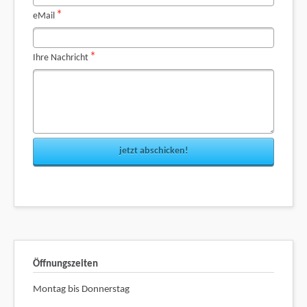
Pflichtfeld
*
eMail
Pflichtfeld
*
Ihre Nachricht
jetzt abschicken!
Öffnungszeiten
Montag bis Donnerstag