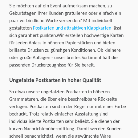
Sie möchten auf ein Event aufmerksam machen, zu
Plastikkarten
Stempel
3D-Maklerschilder
Corporate Design
Geburtstagen Ihrer Kunden gratulieren oder einfach ein
paar verbindliche Worte versenden? Mit individuell
Weihnachtskarten
Haftnotizen
Die Agentur
gestalteten
Postkarten und a
ttraktiven Klappkarten
lässt
sich garantiert punkten.Wir erstellen hochwertige Karten
für jeden Anlass in höheren Papierstärken und bieten
brillante Drucken zu günstigen Konditionen. Ob kleinere
oder große Auflagen - unser breites Sortiment hält die
passenden Druckerzeugnisse für Sie bereit.
Ungefalzte Postkarten in hoher Qualität
So etwa unsere ungefalzten Postkarten in höheren
Grammaturen, die über eine beschreibbare Rückseite
verfügen. Postkarten sind in der Regel nur mit einer Farbe
bedruckt. Trotz relativ einfacher Ausstattung sind
individualisierte Postkarten sehr beliebt. Sie dienen der
kurzen Nachrichtenübermittlung. Damit werden Kunden
schnell benachrichtigt, wenn die gewünschte Ware