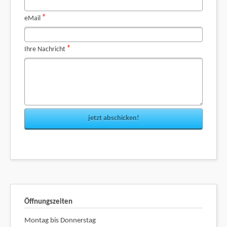
Pflichtfeld
*
eMail
Pflichtfeld
*
Ihre Nachricht
jetzt abschicken!
Öffnungszeiten
Montag bis Donnerstag