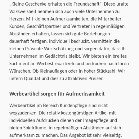
„Kleine Geschenke erhalten die Freundschaft“. Diese uralte
Stempel
Plastikkarten
3D-Maklerschilder
Volksweisheit nehmen sich auch viele Unternehmen zu
Corporate Design
Herzen. Mit kleinen Aufmerksamkeiten, die Mitarbeiter,
Haftnotizen
Weihnachtskarten
Kunden, Geschäftspartner und Vertreter in regelmäßigen
Die Agentur
Abständen erhalten, lassen sich gute Beziehungen
dauerhaft festigen. Individuell bedruckt, vermitteln die
kleinen Präsente Wertschätzung und sorgen dafür, dass Ihr
Unternehmen im Gedächtnis bleibt. Wir bieten ein breites
Sortiment an Werbestreuartikeln und bedrucken nach Ihren
Wünschen. Ob Kleinauflagen oder in hoher Stückzahl: Wir
liefern Qualität und dies zu attraktiven Preisen.
Werbeartikel sorgen für Aufmerksamkeit
Werbeartikel im Bereich Kundenpflege sind nicht
wegzudenken. Die relativ kostengünstigen Artikel mit
individuellen Aufdrucken dienen der Imagepflege und
bieten Spielräume, in regelmäßigen Abständen auf sich
aufmerksam zu machen. Das Angebot ist sehr vielseitig,