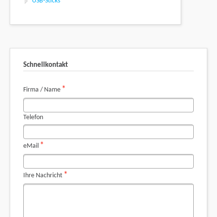
USB-Sticks
Schnellkontakt
Pflichtfeld
*
Firma / Name
Telefon
Pflichtfeld
*
eMail
Pflichtfeld
*
Ihre Nachricht