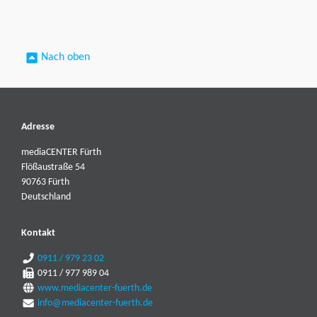
Nach oben
Adresse
mediaCENTER Fürth
Flößaustraße 54
90763 Fürth
Deutschland
Kontakt
0911 / 979 23 02
0911 / 977 989 04
www.mediacenter-fuerth.de
info@mediacenter-fuerth.de