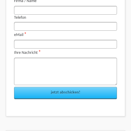
*
Firma / Name
Telefon
Pflichtfeld
*
eMail
Pflichtfeld
*
Ihre Nachricht
jetzt abschicken!