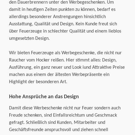
den Dauerbrennern unter den Werbegeschenken. Um
Stempel
Plastikkarten
3D-Maklerschilder
damit in heutigen Zeiten punkten zu können, bedarf es
Corporate Design
allerdings besonderer Anstrengungen hinsichtlich
Haftnotizen
Weihnachtskarten
Ausstattung, Qualität und Design. Kein Kunde freut sich
Die Agentur
über Feuerzeuge in schlechter Qualität und einem lieblos
umgesetzten Design.
Wir bieten Feuerzeuge als Werbegeschenke, die nicht nur
Raucher vom Hocker reißen. Hier stimmt alles: Design,
Ausführung, ein ganz neuer und Look iund Attraktive Preise
machen aus einem der ältesten Werbepräsente ein
Highlight der besonderen Art.
Hohe Ansprüche an das Design
Damit diese Werbeschenke nicht nur Feuer sondern auch
Freude schenken, sind Einfallsreichtum und Geschmack
gefragt. Schließlich sind Kunden, Mitarbeiter und
Geschäftsfreunde anspruchsvoll und ziehen schnell