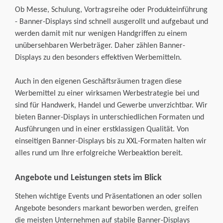
Ob Messe, Schulung, Vortragsreihe oder Produkteinführung
Stempel
Plastikkarten
3D-Maklerschilder
Corporate Design
- Banner-Displays sind schnell ausgerollt und aufgebaut und
werden damit mit nur wenigen Handgriffen zu einem
Haftnotizen
Weihnachtskarten
Die Agentur
unübersehbaren Werbeträger. Daher zählen Banner-
Displays zu den besonders effektiven Werbemitteln.
Auch in den eigenen Geschäftsräumen tragen diese
Werbemittel zu einer wirksamen Werbestrategie bei und
sind für Handwerk, Handel und Gewerbe unverzichtbar. Wir
bieten Banner-Displays in unterschiedlichen Formaten und
Ausführungen und in einer erstklassigen Qualität. Von
einseitigen Banner-Displays bis zu XXL-Formaten halten wir
alles rund um Ihre erfolgreiche Werbeaktion bereit.
Angebote und Leistungen stets im Blick
Stehen wichtige Events und Präsentationen an oder sollen
Angebote besonders markant beworben werden, greifen
die meisten Unternehmen auf stabile Banner-Displays