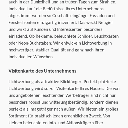
auch in der Dunkelheit und an trüben Tagen zum Strahlen.
Stempel
Plastikkarten
3D-Maklerschilder
Individuell auf die Bedürfnisse Ihres Unternehmens
Corporate Design
abgestimmt werden so Geschäftseingänge, Fassaden und
Haftnotizen
Weihnachtskarten
Fensterfronten einzigartig inszeniert. Das weckt Neugier
Die Agentur
und wirkt auf Kunden und Interessenten besonders
einladend. Ob Reklame, beleuchtete Schilder, Leuchtkästen
oder Neon-Buchstaben: Wir entwickeln Lichtwerbung in
hochwertiger, stabiler Qualität und ganz nach Ihren
individuellen Wünschen.
Visitenkarte des Unternehmens
Lichtwerbung als attraktive Blickfänger: Perfekt platzierte
Lichtwerbung wird so zur Visitenkarte Ihres Hauses. Die von
uns angebotenen leuchtenden Werbeträger sind nicht nur
besonders robust und witterungsbeständig, sondern dienen
perfekt als Imageträger nach außen. Wir bieten ein großes
Sortiment für praktisch jeden erdenklichen Zweck. Von
kleinen beleuchteten Info- und Aktionsträgern über