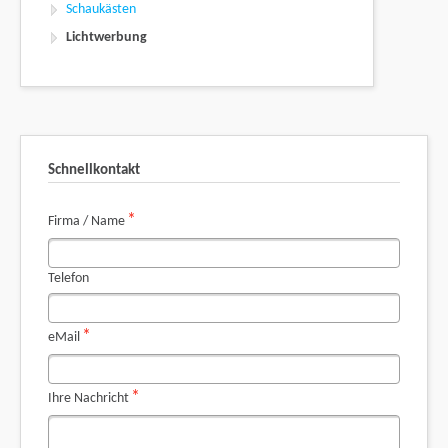
Schaukästen
Lichtwerbung
Schnellkontakt
Pflichtfeld
*
Firma / Name
Telefon
Pflichtfeld
*
eMail
Pflichtfeld
*
Ihre Nachricht